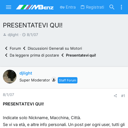
Entra
Registrati
PRESENTATEVI QUI!
A
D
djlight
8/1/07
u
a
t
t
Forum
Discussioni Generali su Motori
o
a
Da leggere prima di postare
Presentatevi qui!
r
d
e
'
d
i
djlight
i
n
Super Moderator
Staff Forum
s
i
c
z
8/1/07
#1
u
i
s
o
PRESENTATEVI QUI!
s
i
Indicate solo Nickname, Macchina, Città.
o
Se vi va età, e altre info personali. Un post per ogni user, tutti gli