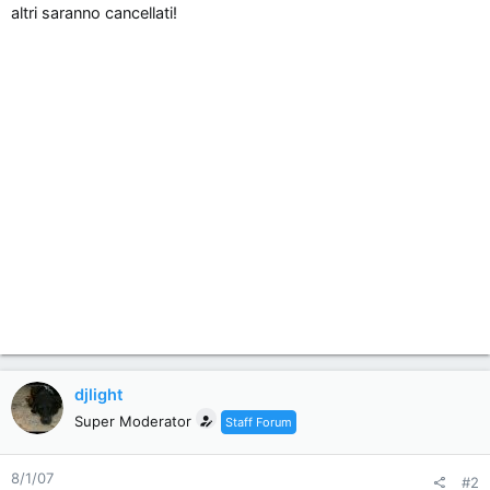
n
altri saranno cancellati!
e
djlight
Super Moderator
Staff Forum
8/1/07
#2