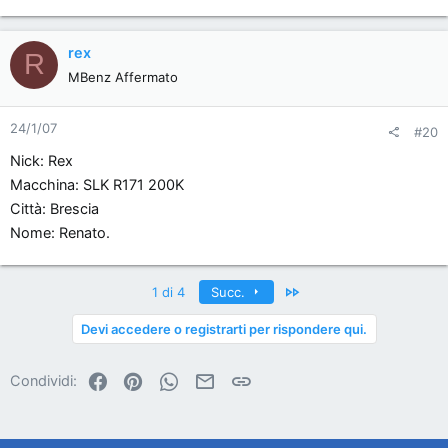
rex
R
MBenz Affermato
24/1/07
#20
Nick: Rex
Macchina: SLK R171 200K
Città: Brescia
Nome: Renato.
Ultimo
1 di 4
Succ.
Devi accedere o registrarti per rispondere qui.
Facebook
Pinterest
WhatsApp
Email
Link
Condividi: