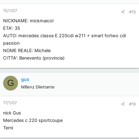
15/1/07
#15
NICKNAME: mickmaicol
ETA': 35
AUTO: mercedes classe E 220cdi w211 + smart fortwo cdi
passion
NOME REALE: Michele
CITTA': Benevento (provincia)
gus
G
MBenz Dilettante
17/1/07
#16
nick Gus
Mercedes c 220 sportcoupe
Terni