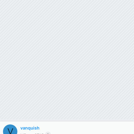
vanquish
V