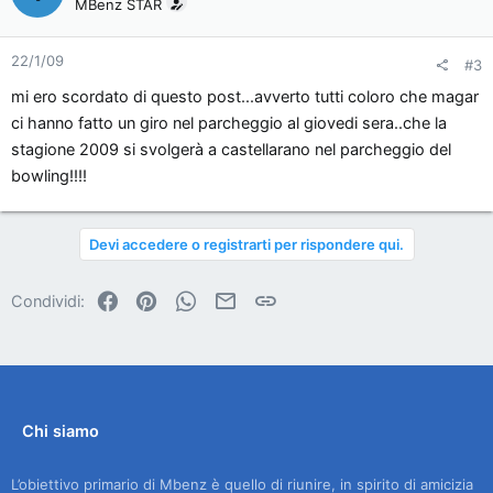
MBenz STAR
22/1/09
#3
mi ero scordato di questo post...avverto tutti coloro che magar
ci hanno fatto un giro nel parcheggio al giovedi sera..che la
stagione 2009 si svolgerà a castellarano nel parcheggio del
bowling!!!!
Devi accedere o registrarti per rispondere qui.
Facebook
Pinterest
WhatsApp
Email
Link
Condividi:
Chi siamo
L’obiettivo primario di Mbenz è quello di riunire, in spirito di amicizia