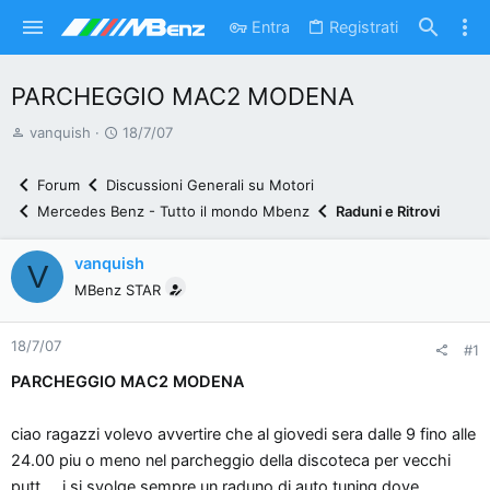
Entra
Registrati
PARCHEGGIO MAC2 MODENA
A
D
vanquish
18/7/07
u
a
t
t
Forum
Discussioni Generali su Motori
o
a
Mercedes Benz - Tutto il mondo Mbenz
Raduni e Ritrovi
r
d
e
'
vanquish
V
d
i
MBenz STAR
i
n
s
i
18/7/07
c
z
#1
u
i
PARCHEGGIO MAC2 MODENA
s
o
s
ciao ragazzi volevo avvertire che al giovedi sera dalle 9 fino alle
i
24.00 piu o meno nel parcheggio della discoteca per vecchi
o
putt.....i si svolge sempre un raduno di auto tuning dove