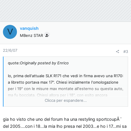
vanquish
V
MBenz STAR
22/6/07
#3
quote:
Originally posted by Enrico
Io, prima dell'attuale SLK R171 che vedi in firma avevo una R170:
a libretto portava max 17". Chiesi inizialmente l'omologazione
per i 19" con le misure max montate all'esterno su questa auto,
ma fu bocciata. Chiesi allora per i 18", con esito ancora
Clicca per espandere...
negativo.
Avrei voluo montare i 19" su questa nuova, ma nemmeno ho
gia ho visto che uno del forum ha una restyling sportcoupÃ¨
provato, sapendo già £ome funziona in MB.
del 2005....con i 18...la mia lho presa nel 2003...e ho i 17...mi sa