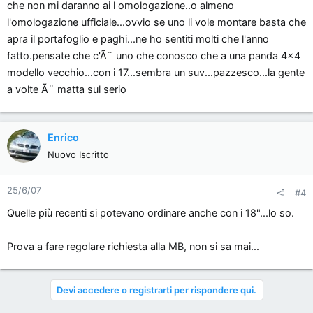
che non mi daranno ai l omologazione..o almeno
Stessa cosa per la mia Smart. Le ultima hanno omologazione
max di 16" davanti e 17" dietro. La mia max 15" che nervoso.
l'omologazione ufficiale...ovvio se uno li vole montare basta che
Anche qui richesta, ed esito N E G A T I V O!!!
apra il portafoglio e paghi...ne ho sentiti molti che l'anno
fatto.pensate che c'Ã¨ uno che conosco che a una panda 4x4
modello vecchio...con i 17...sembra un suv...pazzesco...la gente
a volte Ã¨ matta sul serio
Enrico
Nuovo Iscritto
25/6/07
#4
Quelle più recenti si potevano ordinare anche con i 18"...lo so.
Prova a fare regolare richiesta alla MB, non si sa mai...
Devi accedere o registrarti per rispondere qui.