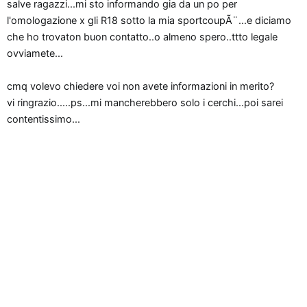
salve ragazzi...mi sto informando gia da un po per
o
l'omologazione x gli R18 sotto la mia sportcoupÃ¨...e diciamo
n
che ho trovaton buon contatto..o almeno spero..ttto legale
e
ovviamete...
cmq volevo chiedere voi non avete informazioni in merito?
vi ringrazio.....ps...mi mancherebbero solo i cerchi...poi sarei
contentissimo...