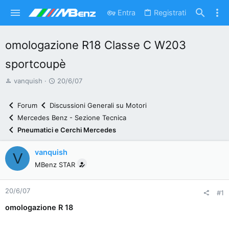
Entra
Registrati
omologazione R18 Classe C W203
sportcoupè
A
D
vanquish
20/6/07
u
a
t
t
Forum
Discussioni Generali su Motori
o
a
Mercedes Benz - Sezione Tecnica
r
d
Pneumatici e Cerchi Mercedes
e
'
d
i
vanquish
V
i
n
MBenz STAR
s
i
c
z
20/6/07
u
i
#1
s
o
omologazione R 18
s
i