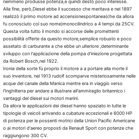
nemmeno produsse potenza,e quindi destò poco interesse.
Alla fine, però,Diesel ebbe il successo che meritava e nel 1897
realizzò il primo motore ad accensionespontanea(che da allora
fu conosciuto col suo nome)monocilindrico a 4 tempi da 25CV.
Questa volta tutto il mondo si accorse delle promettenti
possibilità offerte da questo motore,semplice robusto e poco
assetato di carburante a che ebbe un ulteriore ,determinante
sviluppo con l'applicazione della pompa d'iniezione progettata
da Robert Bosch,nel 1922.
Ironia della sorte fù proprio il motore a a portare alla morte il
suo inventore, nel 1913 rudolf scomparve misteriosamente nelle
acque del canale della Manica mentre era in viaggio verso
l'Inghilterra per andare a illustrare all'ammiraglio britannico i
vantaggi del diesel sui motori marini.
Da allora le applicazioni dei diesel hanno spaziato in tutte le
tipologie di veicoli arrivando a cubature eccezionali e 6000 HP
di potenza per le possenti motrici della Union Pacific Americane
o ai motori d'aereo proposti da Renault Sport con potenze che
raggiungono 300 CV.