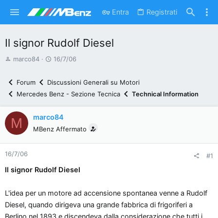
Entra
Registrati
Il signor Rudolf Diesel
A
D
marco84
16/7/06
u
a
t
t
Forum
Discussioni Generali su Motori
o
a
Mercedes Benz - Sezione Tecnica
Technical Information
r
d
e
'
marco84
M
d
i
MBenz Affermato
i
n
s
i
16/7/06
c
z
#1
u
i
Il signor Rudolf Diesel
s
o
s
L'idea per un motore ad accensione spontanea venne a Rudolf
i
Diesel, quando dirigeva una grande fabbrica di frigoriferi a
o
Berlino,nel 1893,e discendeva dalla considerazione che tutti i