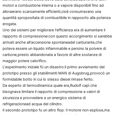
n
motori a combustione interna o a vapore disponibili fino ad
e
alloraerano scarsamente efficienti,cioè consumavano una
quantità spropositata di combustibile in rapposrto alla potenza
erogata.
Uno dei sistemi per migliorare l'efficienza era di aumentare il
rapporto di compressione:con questo accorgimento si sarebbe
arrivati anche all'accensione spontaneadel carburante,che
poteva essere un liquido infiammabile e persino la polvere di
carbone,presto abbandonata a favore di altre sostanze di
maggior potere calorifico.
L'esperimento iniziale fù un disastro:il primo avviamento del
prototipo presso gli stabilimenti MAN di Augsbrug,provocò un
formidabile botto in cui lo stesso diesel rimase ferito.
Da esperto di termodinamica quale era,Rudolf capì che
bisognava limitare il rapporto di compressione a valori di
sicurezza e provvedere a un energico sistema di
refrigerazionead acqua del cilindro.
Il secondo prototipo fu un altro flop: Il motore non esplose,ma