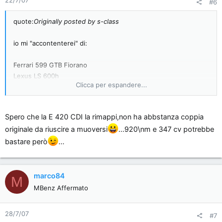
22/7/07
#6
quote:
Originally posted by s-class
io mi "accontenterei" di:
Ferrari 599 GTB Fiorano
Lexus LS 600h
Clicca per espandere...
Lexus IS 220d
Mercedes E 420 CDI EVO
Mercedes C 63 AMG
Spero che la E 420 CDI la rimappi,non ha abbstanza coppia
Subaru Impreza WRX STI
originale da riuscire a muoversi
...920\nm e 347 cv potrebbe
bastare però
...
marco84
M
MBenz Affermato
28/7/07
#7