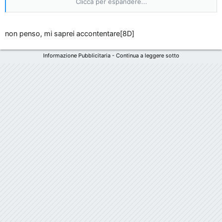
Clicca per espandere...
Ferrari 599 GTB Fiorano
Lexus LS 600h
Clicca per espandere...
non penso, mi saprei accontentare[8D]
Lexus IS 220d
Mercedes E 420 CDI EVO
Mercedes C 63 AMG
Informazione Pubblicitaria - Continua a leggere sotto
Spero che la E 420 CDI la rimappi,non ha abbstanza coppia
Subaru Impreza WRX STI
originale da riuscire a muoversi
...920\nm e 347 cv potrebbe
bastare però
...