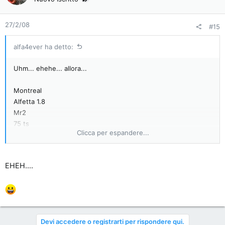
27/2/08
#15
alfa4ever ha detto:
Uhm... ehehe... allora...
Montreal
Alfetta 1.8
Mr2
75 ts
Clicca per espandere...
gtv 6 3.0(fatto solo per alcuni mercati esteri)
Miata
rx8
EHEH....
sz
CHissà come mai sono tutte tp... coincidenza???
Devi accedere o registrarti per rispondere qui.