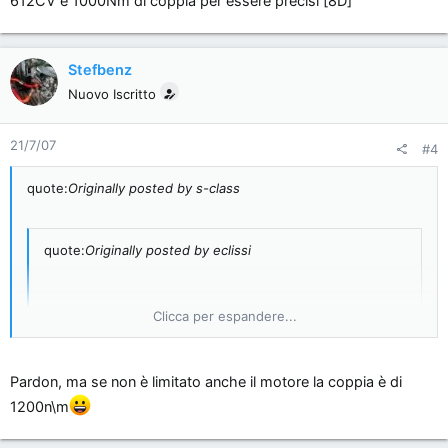
612CV e 1000Nm di coppia per essere precisi [8D]
Stefbenz
Nuovo Iscritto
21/7/07
#4
quote:
Originally posted by s-class
quote:
Originally posted by eclissi
LA MACCHINA piu potente che ho guidato Ã¨ la SL 65
Clicca per espandere...
AMG V12 BITURBO nn limitata di un mio cliente. velocita
max superiore ai 300km/h piu di 600cv...
Clicca per espandere...
Pardon, ma se non è limitato anche il motore la coppia è di
1200n\m
612CV e 1000Nm di coppia per essere precisi [8D]