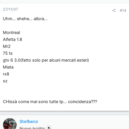
27/11/07
#14
Uhm... ehehe... allora...
Montreal
Alfetta 1.8
Mr2
75 ts
gtv 6 3.0(fatto solo per alcuni mercati esteri)
Miata
rx8
sz
CHissà come mai sono tutte tp... coincidenza???
Stefbenz
Nuovo Iscritto