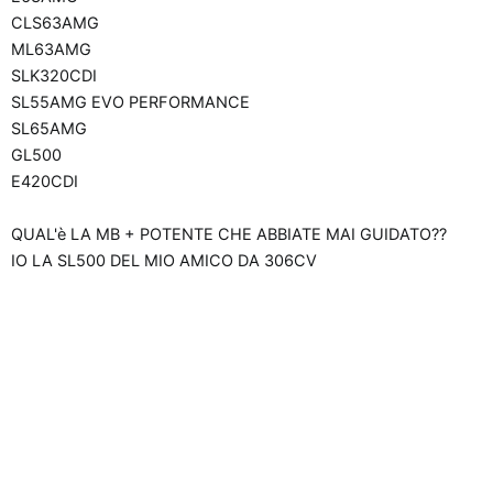
n
CLS63AMG
e
ML63AMG
SLK320CDI
SL55AMG EVO PERFORMANCE
SL65AMG
GL500
E420CDI
QUAL'è LA MB + POTENTE CHE ABBIATE MAI GUIDATO??
IO LA SL500 DEL MIO AMICO DA 306CV