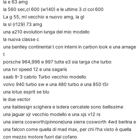
la e 63 amg
la 560 sec,cl 600 (w140) e le ultime 3 cl col 600
La g 55, ml vecchio e nuovo amg, la gl
la sl (r129) 73 amg
una a210 evolution lunga del mio modello
la nuova classe c
una bentley continental t con interni in carbon look e una arnage
t
porsche 964,996 e 997 tutte e3 sia targa che turbo
una tvr speed 12 e una sagaris
saab 9-3 cabrio Turbo vecchio modello
volvo 940 turbo sw e una 480 turbo e una 850 t5r
una lotus esprit se blu
le due vector
una italdesign scighera e isdera cercatele sono bellissime
una jaguar xjr vecchio modello e una xjs v12 rs
una sierra cosworth(pinnone)una sierra cosworth 4wd berlina e
una falcon come quella di mad max, per chi l'ha visto è quella
con mezzo motore fuori dal cofano