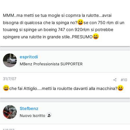
io mi "accontenterei" di:
Clicca per espandere...
Ferrari 599 GTB Fiorano
MMM..ma metti se tua mogle si copmra la rulotte...avrai
Lexus LS 600h
bisogna di qualcosa che la spinga no?
se con 750 n\m di un
non penso, mi saprei accontentare[8D]
Clicca per espandere...
Lexus IS 220d
touareg si spinge un boeing 747 con 920n\m si potrebbe
Mercedes E 420 CDI EVO
spingere una rulotte in grande stile..PRESUMO
Mercedes C 63 AMG
Spero che la E 420 CDI la rimappi,non ha abbstanza
Subaru Impreza WRX STI
coppia originale da riuscire a muoversi
...920\nm e 347
espritcdi
cv potrebbe bastare però
...
MBenz Professionista SUPPORTER
31/7/07
#10
che fai Attiglio....metti la roulotte davanti alla macchina?
Stefbenz
Nuovo Iscritto