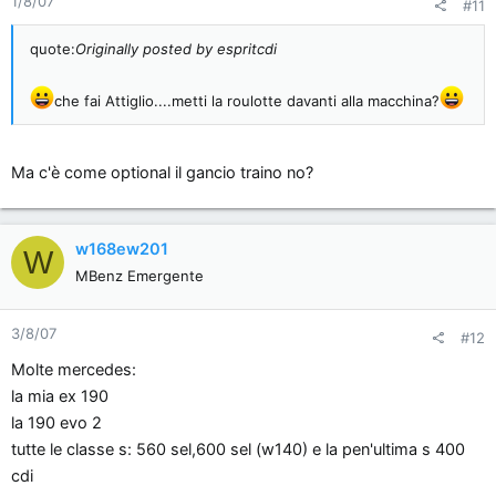
1/8/07
#11
quote:
Originally posted by espritcdi
che fai Attiglio....metti la roulotte davanti alla macchina?
Ma c'è come optional il gancio traino no?
w168ew201
W
MBenz Emergente
3/8/07
#12
Molte mercedes:
la mia ex 190
la 190 evo 2
tutte le classe s: 560 sel,600 sel (w140) e la pen'ultima s 400
cdi