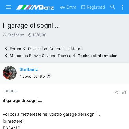
Entra
Registrati
il garage di sogni....
A
D
Stefbenz
18/8/06
u
a
t
t
Forum
Discussioni Generali su Motori
o
a
Mercedes Benz - Sezione Tecnica
Technical Information
r
d
e
'
Stefbenz
d
i
Nuovo Iscritto
i
n
s
i
18/8/06
c
z
#1
u
i
il garage di sogni....
s
o
s
voi cosa mettereste nel vostro garage dei sogni....
i
io metterei:
o
E63AMG