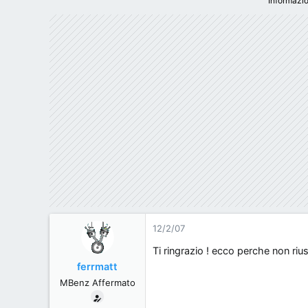
Informazio
1
0
54
Como Italy.
www.mercedesmods.it
12/2/07
Ti ringrazio ! ecco perche non riu
ferrmatt
MBenz Affermato