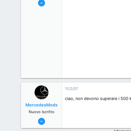
9/2/07
s
o
330
s
0
i
0
o
(NO)
n
e
11/2/07
ciao, non devono superare i 500 k
MercedesMods
Nuovo Iscritto
30/5/06
1,241