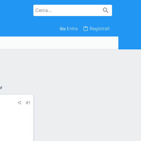
Entra
Registrati
r
#1