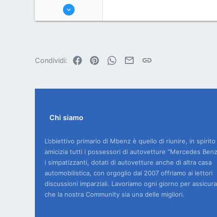
9/2/07
330
0
0
(NO)
Facebook
Pinterest
WhatsApp
Email
Link
Condividi:
Chi siamo
L’obiettivo primario di Mbenz è quello di riunire, in spirito
amicizia tutti i possessori di autovetture “Mercedes Benz
i simpatizzanti, dotati di autovetture anche di altra casa
automobilistica, con orgoglio dal 2007 offriamo ai lettori
discussioni imparziali. Lavoriamo ogni giorno per assicura
che la nostra Community sia una delle migliori.