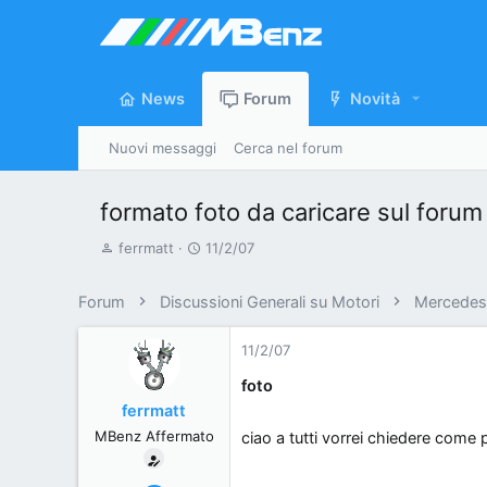
News
Forum
Novità
Nuovi messaggi
Cerca nel forum
formato foto da caricare sul forum
A
D
ferrmatt
11/2/07
u
a
t
t
Forum
Discussioni Generali su Motori
Mercedes 
o
a
r
d
11/2/07
e
'
foto
d
i
ferrmatt
i
n
MBenz Affermato
ciao a tutti vorrei chiedere come 
s
i
c
z
u
i