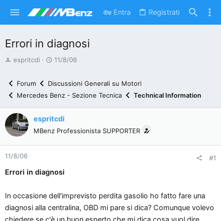
Entra
Registrati
Errori in diagnosi
A
D
espritcdi
11/8/06
u
a
t
t
Forum
Discussioni Generali su Motori
o
a
Mercedes Benz - Sezione Tecnica
Technical Information
r
d
e
'
espritcdi
d
i
MBenz Professionista SUPPORTER
i
n
s
i
11/8/06
c
z
#1
u
i
Errori in diagnosi
s
o
s
In occasione dell'imprevisto perdita gasolio ho fatto fare una
i
diagnosi alla centralina, OBD mi pare si dica? Comunque volevo
o
chiedere se c'è un buon esperto che mi dica cosa vuol dire