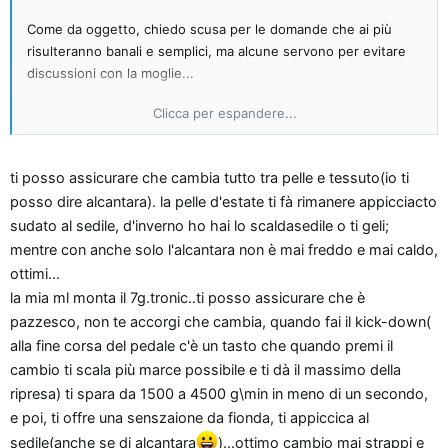
Come da oggetto, chiedo scusa per le domande che ai più
risulteranno banali e semplici, ma alcune servono per evitare
discussioni con la moglie...
Clicca per espandere...
Da premettere che parlo solo di EVO, eccone subito una, e
cioe' la differenza di comfort tra una Classe E 320 CDI
Elegance e la versione Avantgarde: la Avantgarde ha un
ti posso assicurare che cambia tutto tra pelle e tessuto(io ti
assetto ribassato rispetto alla Elegance, ma il comfort è il
posso dire alcantara). la pelle d'estate ti fà rimanere appicciacto
medesimo oppure sui lunghi tragitti ci sarà differenza ? Sia MAI
sudato al sedile, d'inverno ho hai lo scaldasedile o ti geli;
che dopo 100 km mia moglie salti fuori con una affermazione
del tipo "era più comoda la 270 CDI Elegance con interni in
mentre con anche solo l'alcantara non è mai freddo e mai caldo,
tessuto"......
ottimi...
Altra cosa: differenze di comodità anche tra pelle e tessuto: ci
la mia ml monta il 7g.tronic..ti posso assicurare che è
sono ? Esiste ? Con la pelle ho sedili più rigidi ? Se sono più
pazzesco, non te accorgi che cambia, quando fai il kick-down(
rigidi, allora il rischio che siano più scomodi esiste veramente ?
alla fine corsa del pedale c'è un tasto che quando premi il
cambio ti scala più marce possibile e ti dà il massimo della
Questo era per quanto riguarda mia moglie; a me interessa
ripresa) ti spara da 1500 a 4500 g\min in meno di un secondo,
invece il cambio automatico 7G, e cioè: come funziona un
e poi, ti offre una senszaione da fionda, ti appiccica al
cambio automatico ? Sembra assurdo ma non ho mai visto e/o
sedile(anche se di alcantara
)...ottimo cambio mai strappi e
guidato un auto in tale assetto..... So solo che non c'è il pedale