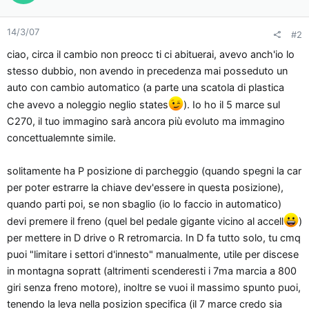
14/3/07
#2
ciao, circa il cambio non preocc ti ci abituerai, avevo anch'io lo
stesso dubbio, non avendo in precedenza mai posseduto un
auto con cambio automatico (a parte una scatola di plastica
che avevo a noleggio neglio states
). Io ho il 5 marce sul
C270, il tuo immagino sarà ancora più evoluto ma immagino
concettualemnte simile.
solitamente ha P posizione di parcheggio (quando spegni la car
per poter estrarre la chiave dev'essere in questa posizione),
quando parti poi, se non sbaglio (io lo faccio in automatico)
devi premere il freno (quel bel pedale gigante vicino al accell
)
per mettere in D drive o R retromarcia. In D fa tutto solo, tu cmq
puoi "limitare i settori d'innesto" manualmente, utile per discese
in montagna sopratt (altrimenti scenderesti i 7ma marcia a 800
giri senza freno motore), inoltre se vuoi il massimo spunto puoi,
tenendo la leva nella posizion specifica (il 7 marce credo sia