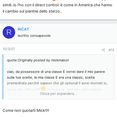
simili..io l'ho con il direct control: è come in America che hanno
della frizione (mi pare ovvio
)...
il cambio sul piantne dello sterzo..
Domande scontate e da niubbo le mie, lo so, ma che nei primi
2 casi mi salveranno la vita da qui ai prossimi 3 - 4 anni
RiCAT
R
Iscritto consapevole
15/3/07
#15
quote:
Originally posted by mickmaicol
ciao, da possessore di una classe E vorrei dare il mio parere
sulle tue scelte, la mia classe E era una classic, scelta
premeditata perchè sapevo che gli optional li avrei montati io,
se no che sfizio c'è?
comunque, l'assetto della classic-
Clicca per espandere...
elegance è vero confortevole
CUT
Come non quotarti Mick!!!!