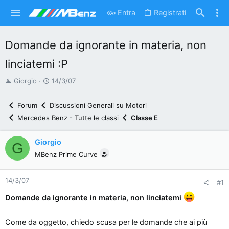
Entra
Registrati
Domande da ignorante in materia, non
linciatemi :P
A
D
Giorgio
14/3/07
u
a
t
t
Forum
Discussioni Generali su Motori
o
a
Mercedes Benz - Tutte le classi
Classe E
r
d
e
'
Giorgio
G
d
i
MBenz Prime Curve
i
n
s
i
14/3/07
c
z
#1
u
i
Domande da ignorante in materia, non linciatemi
s
o
s
Come da oggetto, chiedo scusa per le domande che ai più
i