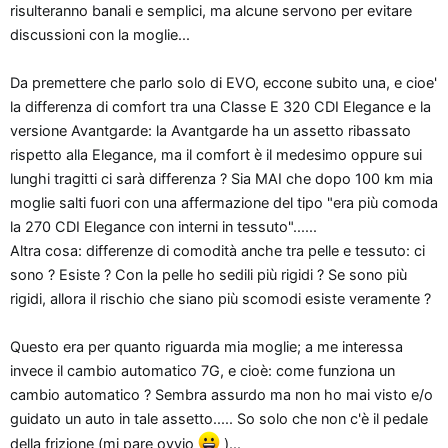
risulteranno banali e semplici, ma alcune servono per evitare
o
discussioni con la moglie...
n
e
Da premettere che parlo solo di EVO, eccone subito una, e cioe'
la differenza di comfort tra una Classe E 320 CDI Elegance e la
versione Avantgarde: la Avantgarde ha un assetto ribassato
rispetto alla Elegance, ma il comfort è il medesimo oppure sui
lunghi tragitti ci sarà differenza ? Sia MAI che dopo 100 km mia
moglie salti fuori con una affermazione del tipo "era più comoda
la 270 CDI Elegance con interni in tessuto"......
Altra cosa: differenze di comodità anche tra pelle e tessuto: ci
sono ? Esiste ? Con la pelle ho sedili più rigidi ? Se sono più
rigidi, allora il rischio che siano più scomodi esiste veramente ?
Questo era per quanto riguarda mia moglie; a me interessa
invece il cambio automatico 7G, e cioè: come funziona un
cambio automatico ? Sembra assurdo ma non ho mai visto e/o
guidato un auto in tale assetto..... So solo che non c'è il pedale
della frizione (mi pare ovvio
)...