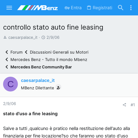
Entra
Registrati
controllo stato auto fine leasing
A
D
caesarpalace_it
2/9/06
u
a
t
t
Forum
Discussioni Generali su Motori
o
a
Mercedes Benz - Tutto il mondo Mbenz
r
d
Mercedes Benz Community Bar
e
'
d
i
caesarpalace_it
C
i
n
MBenz Dilettante
s
i
c
z
2/9/06
u
i
#1
s
o
stato d'uso a fine leasing
s
i
Salve a tutti ,qualcuno è pratico nella restituzione dell'auto alla
o
finanziaria per fine locazione?so che faranno uno stato d'uso