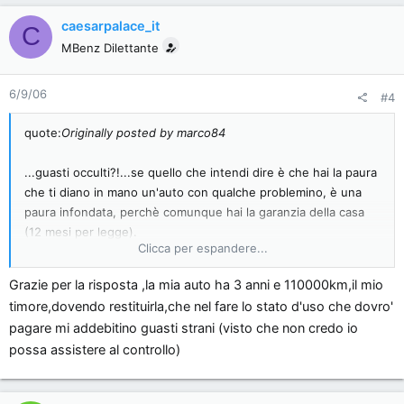
caesarpalace_it
C
MBenz Dilettante
6/9/06
#4
quote:
Originally posted by marco84
...guasti occulti?!...se quello che intendi dire è che hai la paura
che ti diano in mano un'auto con qualche problemino, è una
paura infondata, perchè comunque hai la garanzia della casa
(12 mesi per legge).
Clicca per espandere...
Un discorso a parte lo si può fare parlando di fine-leasing per
Grazie per la risposta ,la mia auto ha 3 anni e 110000km,il mio
auto che hanno 2 o 3 anni ma che hanno già percorso 200.000
timore,dovendo restituirla,che nel fare lo stato d'uso che dovro'
e passa chilometri...in questo caso eviterei l'accuisto,senza
pagare mi addebitino guasti strani (visto che non credo io
considerare la cifra di vendita sicuramente appetibile!.
possa assistere al controllo)