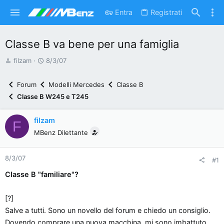
Entra
Registrati
Classe B va bene per una famiglia
A
D
filzam
8/3/07
u
a
t
t
Forum
Modelli Mercedes
Classe B
o
a
Classe B W245 e T245
r
d
e
'
filzam
F
d
i
MBenz Dilettante
i
n
s
i
8/3/07
c
z
#1
u
i
Classe B "familiare"?
s
o
s
[?]
i
Salve a tutti. Sono un novello del forum e chiedo un consiglio.
o
Dovendo comprare una nuova macchina, mi sono imbattuto