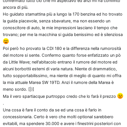
confermato tutto ciò che mi aspettavo ed anzi mi ha convinto
ancora di più.
Ho guidato stamattina più a lungo la 170 benzina ed ho trovato
la guida piacevole, senza sbavature, ma non essendo un
conoscitore di auto, le mie impressioni lasciano il tempo che
trovano; per me la macchina si guida benissimo ed è silenziosa
Poi però ho provato la CDI 180 e la differenza nella rumorosità
del motore si sente. Confermo quanto forse enfatizzato un pò
da Little Wave; nell'abitacolo entrano il rumore del motore ed
alcuni borbottii esterni di varia natura. Niente di drammatico,
tutto sopportabilissimo, ma niente di meglio di quanto mi offra
la mia attuale Marea SW 19TD. Anzi il rumore della Marea è
meno sordo. [|)]
Ma il vero spartiacque purtroppo credo che lo farà il prezzo
.
Una cosa è fare il conto da se ed una cosa è farlo in
concessionaria. Certo è vero che molti optional sarebbero
evitabili, ma spendere 30.000 e avere i finestrini posteriori con