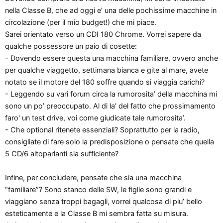
n
nella Classe B, che ad oggi e’ una delle pochissime macchine in
e
circolazione (per il mio budget!) che mi piace.
Sarei orientato verso un CDI 180 Chrome. Vorrei sapere da
qualche possessore un paio di cosette:
- Dovendo essere questa una macchina familiare, ovvero anche
per qualche viaggetto, settimana bianca e gite al mare, avete
notato se il motore del 180 soffre quando si viaggia carichi?
- Leggendo su vari forum circa la rumorosita’ della macchina mi
sono un po’ preoccupato. Al di la’ del fatto che prossimamento
faro' un test drive, voi come giudicate tale rumorosita’.
- Che optional ritenete essenziali? Soprattutto per la radio,
consigliate di fare solo la predisposizione o pensate che quella
5 CD/6 altoparlanti sia sufficiente?
Infine, per concludere, pensate che sia una macchina
“familiare”? Sono stanco delle SW, le figlie sono grandi e
viaggiano senza troppi bagagli, vorrei qualcosa di piu’ bello
esteticamente e la Classe B mi sembra fatta su misura.