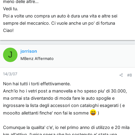
meno delle altre...
Vedi tu.
Poi a volte uno compra un auto è dura una vita e altre sei
sempre del meccanico. Ci vuole anche un po' di fortuna
Ciao!
jorrison
J
MBenz Affermato
14/3/07
#8
Non hai tutti i torti effettivamente.
Anch'io ho i vetri post a manovella e ho speso piu' di 30.000,
ma ormai sta diventando di moda fare le auto spoglie e
ingrossare la lista degli accessori con cataloghi esagerati ( e
mooolto allettanti finche' non fai le somme
)
Comunque la qualita' c'e', io nel primo anno di utilizzo e 20 mila
km all'attivo, l'unica spesa che ho sostenuto e' stata una