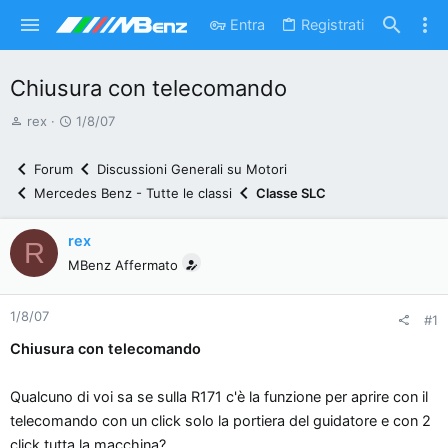
Entra
Registrati
Chiusura con telecomando
A
D
rex
1/8/07
u
a
t
t
Forum
Discussioni Generali su Motori
o
a
Mercedes Benz - Tutte le classi
Classe SLC
r
d
e
'
rex
R
d
i
MBenz Affermato
i
n
s
i
1/8/07
c
z
#1
u
i
Chiusura con telecomando
s
o
s
Qualcuno di voi sa se sulla R171 c'è la funzione per aprire con il
i
telecomando con un click solo la portiera del guidatore e con 2
o
click tutta la macchina?