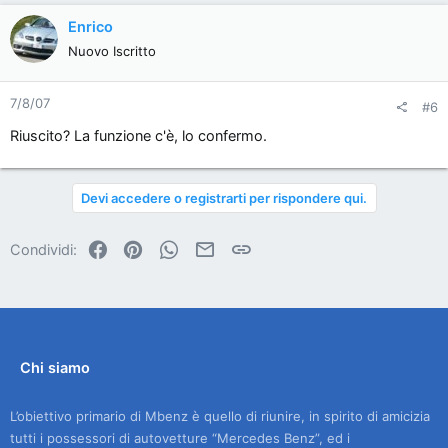
Enrico
Nuovo Iscritto
7/8/07
#6
Riuscito? La funzione c'è, lo confermo.
Devi accedere o registrarti per rispondere qui.
Facebook
Pinterest
WhatsApp
Email
Link
Condividi:
Chi siamo
L’obiettivo primario di Mbenz è quello di riunire, in spirito di amicizia
tutti i possessori di autovetture “Mercedes Benz”, ed i