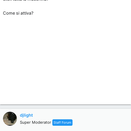
n
e
Come si attiva?
djlight
Super Moderator
Staff Forum