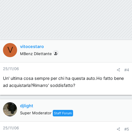
vitocestaro
V
MBenz Dilettante
25/11/06
#4
Un' ultima cosa sempre per chi ha questa auto.Ho fatto bene
ad acquistarla?Rimarro' soddisfatto?
djlight
Super Moderator
Staff Forum
25/11/06
#5