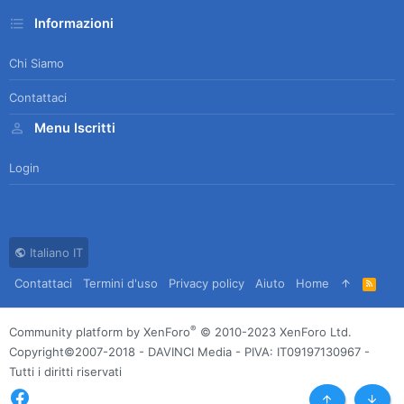
Informazioni
Chi Siamo
Contattaci
Menu Iscritti
Login
Italiano IT
Contattaci
Termini d'uso
Privacy policy
Aiuto
Home
R
S
S
®
Community platform by XenForo
© 2010-2023 XenForo Ltd.
Copyright©2007-2018 - DAVINCI Media - PIVA: IT09197130967 -
Tutti i diritti riservati