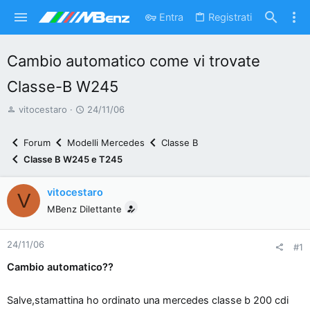
Entra
Registrati
Cambio automatico come vi trovate
Classe-B W245
A
D
vitocestaro
24/11/06
u
a
t
t
Forum
Modelli Mercedes
Classe B
o
a
Classe B W245 e T245
r
d
e
'
vitocestaro
V
d
i
MBenz Dilettante
i
n
s
i
24/11/06
c
z
#1
u
i
Cambio automatico??
s
o
s
Salve,stamattina ho ordinato una mercedes classe b 200 cdi
i