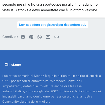
secondo me si, io ho una sportcoupe ma al primo raduno ho
visto la B stocks e devo ammettere che è un ottimo veicolo!
Devi accedere o registrarti per rispondere qui.
Facebook
Pinterest
WhatsApp
Email
Link
Condividi:
Chi siamo
L’obiettivo primario di Mbenz è quello di riunire, in spirito di amicizia
tutti i possessori di autovetture “Mercedes Benz”, ed i
simpatizzanti, dotati di autovetture anche di altra casa
automobilistica, con orgoglio dal 2007 offriamo ai lettori discussioni
imparziali. Lavoriamo ogni giorno per assicurarci che la nostra
Community sia una delle migliori.