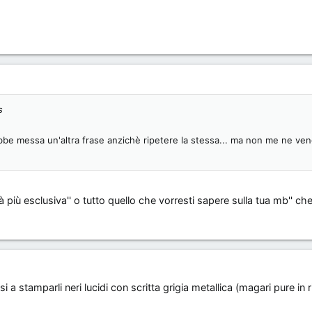
s
bbe messa un'altra frase anzichè ripetere la stessa... ma non me ne ve
à più esclusiva'' o tutto quello che vorresti sapere sulla tua mb'' c
 stamparli neri lucidi con scritta grigia metallica (magari pure in r