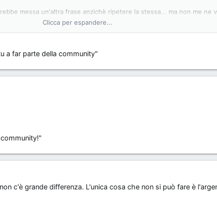
rebbe messa un'altra frase anzichè ripetere la stessa... ma non me ne 
Clicca per espandere...
tà più esclusiva'' o tutto quello che vorresti sapere sulla tua mb'' che p
Clicca per espandere...
tu a far parte della community"
la community!"
o. non c'è grande differenza. L'unica cosa che non si può fare è l'arge