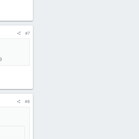
#7
o)
#8