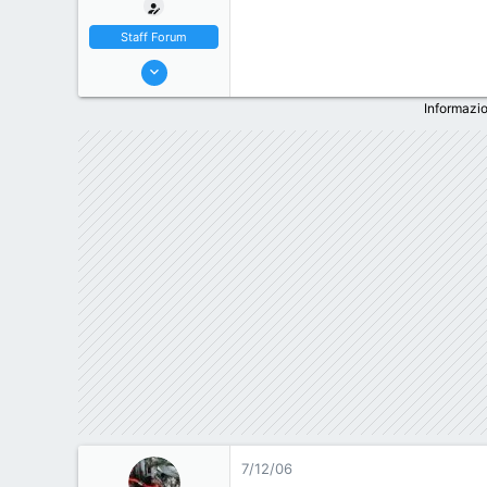
Staff Forum
22/5/06
7,174
Informazio
18
38
44
Milano, Italy
7/12/06