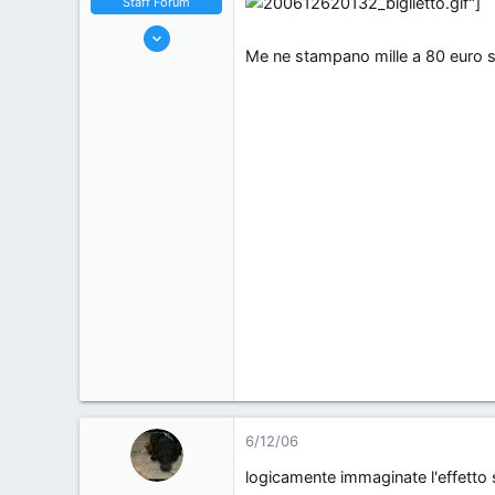
Staff Forum
s
o
22/5/06
s
Me ne stampano mille a 80 euro s
7,174
i
18
o
38
n
44
e
Milano, Italy
6/12/06
logicamente immaginate l'effetto 