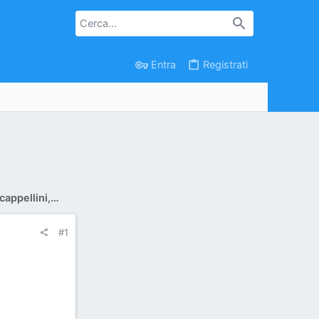
Entra
Registrati
Grafica per gadget, magliette, cappellini, adesivi
#1