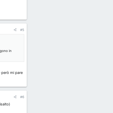
#5
ngono in
he però mi pare
#6
isalto)