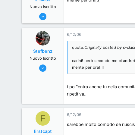
mente per ora[:I]
Nuovo Iscritto
20/6/06
1,160
0
6/12/06
0
Italy
quote:
Originally posted by s-clas
Stefbenz
Nuovo Iscritto
carini! però secondo me ci andre
21/6/06
mente per ora[:I]
11,557
0
tipo ''entra anche tu nella comunit
0
ripetitiva..
Zona alti regimi. Provincia di Benzina
www.mercede-benz.it
6/12/06
F
sarebbe molto comodo se riuscissi a
firstcapt