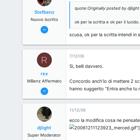
quote:
Originally posted by djlight
Stefbenz
Nuovo Iscritto
ok per la scritta e ok per il luci
21/6/06
scusa, ok per la scritta intendi i
11,557
0
0
7/12/06
R
Zona alti regimi. Provincia di Benzina
Si, belli davvero.
www.mercede-benz.it
rex
MBenz Affermato
Concordo anch'io di mettere 2 scri
hanno suggerito "Entra anche tu n
6/6/06
433
0
11/12/06
0
Brescia, Italy.
ecco la modifica cosa ne pensate
djlight
Super Moderator