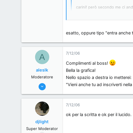
1,160
carini! però secondo me ci and
0
mente per ora[:I]
0
Italy
tipo ''entra anche tu nella comuni
esatto, oppure tipo "entra anche 
ripetitiva..
7/12/06
A
Complimenti al boss!
aleslk
Bella la grafica!
Moderatore
Nello spazio a destra io metterei:
7/6/06
"Vieni anche tu ad inscriverti nel
571
0
7/12/06
0
50
ok per la scritta e ok per il lucid
djlight
Cuneo
Super Moderator