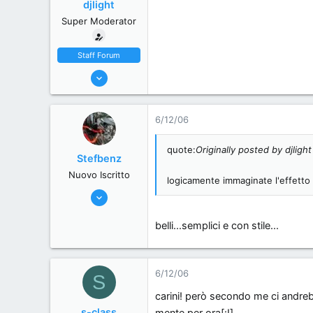
djlight
Super Moderator
Staff Forum
22/5/06
7,174
18
6/12/06
38
44
quote:
Originally posted by djlight
Stefbenz
Milano, Italy
Nuovo Iscritto
logicamente immaginate l'effetto 
21/6/06
11,557
belli...semplici e con stile...
0
0
Zona alti regimi. Provincia di Benzina
6/12/06
S
www.mercede-benz.it
carini! però secondo me ci andreb
s-class