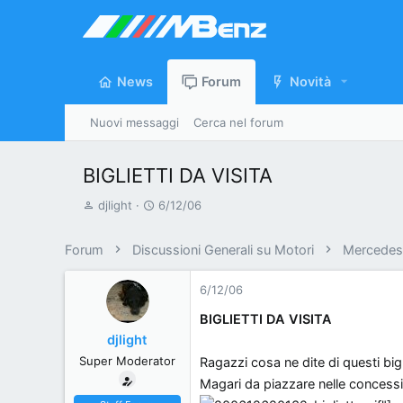
News
Forum
Novità
Nuovi messaggi
Cerca nel forum
BIGLIETTI DA VISITA
A
D
djlight
6/12/06
u
a
t
t
Forum
Discussioni Generali su Motori
Mercedes 
o
a
r
d
6/12/06
e
'
BIGLIETTI DA VISITA
d
i
djlight
i
n
Super Moderator
Ragazzi cosa ne dite di questi bigli
s
i
c
z
Magari da piazzare nelle concess
u
i