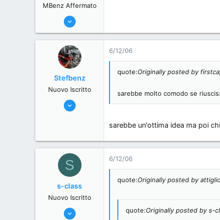
MBenz Affermato
5/6/06
285
0
6/12/06
0
Milan, Italy.
quote:
Originally posted by firstca
Stefbenz
Nuovo Iscritto
sarebbe molto comodo se riuscissi 
21/6/06
11,557
sarebbe un'ottima idea ma poi ch
0
0
Zona alti regimi. Provincia di Benzina
6/12/06
S
www.mercede-benz.it
quote:
Originally posted by attigli
s-class
Nuovo Iscritto
20/6/06
quote:
Originally posted by s-c