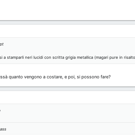
pt
a stamparli neri lucidi con scritta grigia metallica (magari pure in risalt
issà quanto vengono a costare, e poi, si possono fare?
o
lass