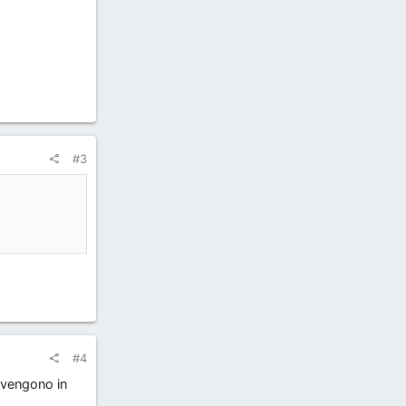
#3
#4
 vengono in