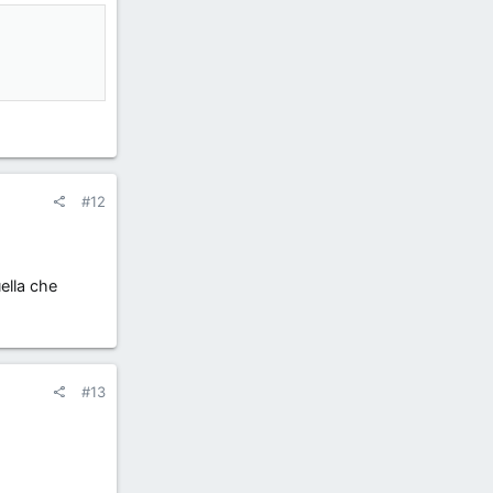
!
#12
uella che
#13