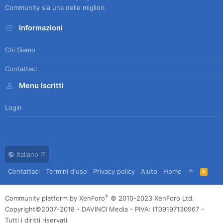
Community sia una delle migliori.
Informazioni
Chi Siamo
Contattaci
Menu Iscritti
Login
Italiano IT
Contattaci
Termini d'uso
Privacy policy
Aiuto
Home
R
S
S
®
Community platform by XenForo
© 2010-2023 XenForo Ltd.
Copyright©2007-2018 - DAVINCI Media - PIVA: IT09197130967 -
Tutti i diritti riservati