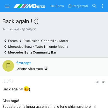
Entra
Registrati
Back again!! :))
A
D
firstcapt
5/8/06
u
a
t
t
Forum
Discussioni Generali su Motori
o
a
Mercedes Benz - Tutto il mondo Mbenz
r
d
Mercedes Benz Community Bar
e
'
d
i
firstcapt
F
i
n
MBenz Affermato
s
i
c
z
5/8/06
u
i
#1
s
o
Back again!!
)
s
i
Ciao raga!
o
Scusate per la lunga assenza ma le ferie chiamavano e mi