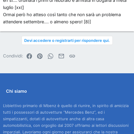
eh si.... ordinata i primi di febbraio è arrivata in dogana a metà
luglio [xx(]
Ormai però ho atteso così tanto che non sarà un problema
attendere settembre.... o almeno spero! [8)]
Devi accedere o registrarti per rispondere qui.
Facebook
Pinterest
WhatsApp
Email
Link
Condividi:
Chi siamo
L’obiettivo primario di Mbenz è quello di riunire, in spirito di amicizia
tutti i possessori di autovetture “Mercedes Benz”, ed i
simpatizzanti, dotati di autovetture anche di altra casa
automobilistica, con orgoglio dal 2007 offriamo ai lettori discussioni
imparziali. Lavoriamo ogni giorno per assicurarci che la nostra