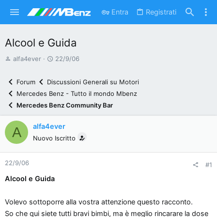
Entra
Registrati
Alcool e Guida
A
D
alfa4ever
22/9/06
u
a
t
t
Forum
Discussioni Generali su Motori
o
a
Mercedes Benz - Tutto il mondo Mbenz
r
d
Mercedes Benz Community Bar
e
'
d
i
alfa4ever
A
i
n
Nuovo Iscritto
s
i
c
z
22/9/06
u
i
#1
s
o
Alcool e Guida
s
i
Volevo sottoporre alla vostra attenzione questo racconto.
o
So che qui siete tutti bravi bimbi, ma è meglio rincarare la dose