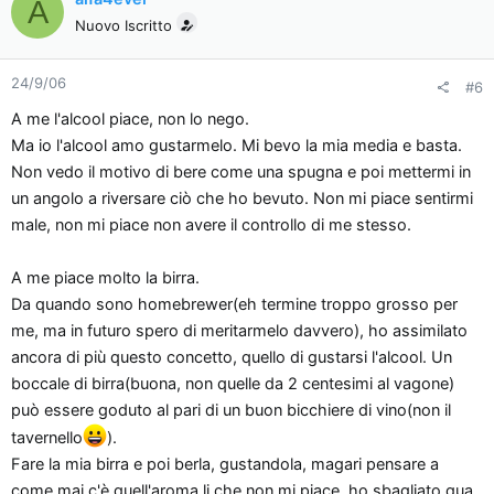
A
Nuovo Iscritto
24/9/06
#6
A me l'alcool piace, non lo nego.
Ma io l'alcool amo gustarmelo. Mi bevo la mia media e basta.
Non vedo il motivo di bere come una spugna e poi mettermi in
un angolo a riversare ciò che ho bevuto. Non mi piace sentirmi
male, non mi piace non avere il controllo di me stesso.
A me piace molto la birra.
Da quando sono homebrewer(eh termine troppo grosso per
me, ma in futuro spero di meritarmelo davvero), ho assimilato
ancora di più questo concetto, quello di gustarsi l'alcool. Un
boccale di birra(buona, non quelle da 2 centesimi al vagone)
può essere goduto al pari di un buon bicchiere di vino(non il
tavernello
).
Fare la mia birra e poi berla, gustandola, magari pensare a
come mai c'è quell'aroma li che non mi piace, ho sbagliato qua,