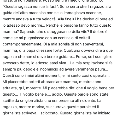
forze, di non piangere. Posso sentire i medici che dicono:
"Questa ragazza non ce la farà". Sono certa che il ragazzo alla
guida dell'altra macchina non se lo immaginava neanche,
mentre andava a tutta velocità. Alla fine lui ha deciso di bere ed
io adesso devo morire... Perchè le persone fanno tutto questo,
mamma? Sapendo che distruggeranno delle vite? Il dolore è
come se mi pugnalasse con un centinaio di coltelli
contemporaneamente. Dì a mia sorella di non spaventarsi,
mamma, di a papà di essere forte. Qualcuno doveva dire a quel
ragazzo che non si deve bere e guidare... Forse, se i suoi glielo
avessero detto, io adesso sarei viva... La mia respirazione si fa
sempre piu debole e incomincio ad avere veramente paura...
Questi sono i miei ultimi momenti, e mi sento così disperata...
Mi piacerebbe poterti abbracciare mamma, mentre sono
sdraiata, qui, morente. Mi piacerebbe dirti che ti voglio bene per
questo... Ti voglio bene e.... addio. Queste parole sono state
scritte da un giornalista che era presente all'incidente. La
ragazza, mentre moriva, sussurrava queste parole ed il
giornalista scriveva... scioccato. Questo giornalista ha iniziato