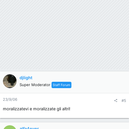
djlight
Super Moderator
Staff Forum
23/9/06
#5
moralizzatevi e moralizzate gli altri!
alfa4ever