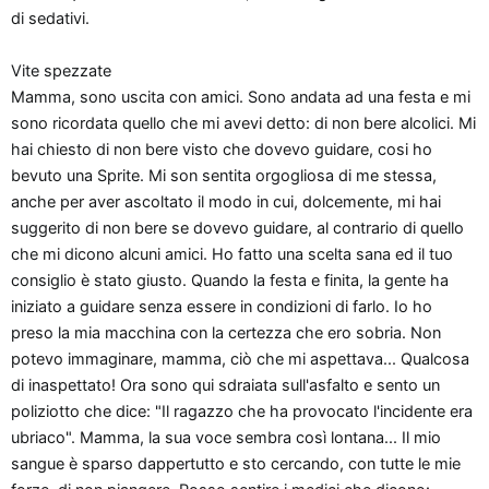
n
di sedativi.
e
Vite spezzate
Mamma, sono uscita con amici. Sono andata ad una festa e mi
sono ricordata quello che mi avevi detto: di non bere alcolici. Mi
hai chiesto di non bere visto che dovevo guidare, cosi ho
bevuto una Sprite. Mi son sentita orgogliosa di me stessa,
anche per aver ascoltato il modo in cui, dolcemente, mi hai
suggerito di non bere se dovevo guidare, al contrario di quello
che mi dicono alcuni amici. Ho fatto una scelta sana ed il tuo
consiglio è stato giusto. Quando la festa e finita, la gente ha
iniziato a guidare senza essere in condizioni di farlo. Io ho
preso la mia macchina con la certezza che ero sobria. Non
potevo immaginare, mamma, ciò che mi aspettava... Qualcosa
di inaspettato! Ora sono qui sdraiata sull'asfalto e sento un
poliziotto che dice: "Il ragazzo che ha provocato l'incidente era
ubriaco". Mamma, la sua voce sembra così lontana... Il mio
sangue è sparso dappertutto e sto cercando, con tutte le mie