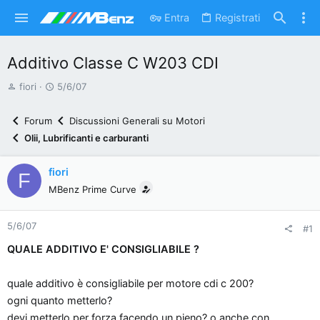
Entra
Registrati
Additivo Classe C W203 CDI
A
D
fiori
5/6/07
u
a
t
t
Forum
Discussioni Generali su Motori
o
a
Olii, Lubrificanti e carburanti
r
d
e
'
fiori
F
d
i
MBenz Prime Curve
i
n
s
i
5/6/07
c
z
#1
u
i
QUALE ADDITIVO E' CONSIGLIABILE ?
s
o
s
quale additivo è consigliabile per motore cdi c 200?
i
ogni quanto metterlo?
o
devi metterlo per forza facendo un pieno? o anche con