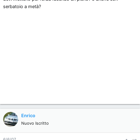
n
serbatoio a metà?
e
Enrico
Nuovo Iscritto
6/6/07