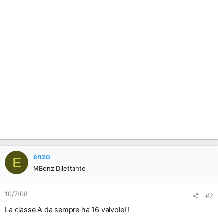
n
e
enzo
E
MBenz Dilettante
10/7/08
#2
La classe A da sempre ha 16 valvole!!!