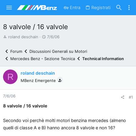
Entra
Registrati
8 valvole / 16 valvole
A
D
roland deschain
7/6/06
u
a
t
t
Forum
Discussioni Generali su Motori
o
a
Mercedes Benz - Sezione Tecnica
Technical Information
r
d
e
'
roland deschain
R
d
i
MBenz Emergente
i
n
s
i
7/6/06
c
z
#1
u
i
8 valvole / 16 valvole
s
o
s
Secondo voi perchè molti motori benzina mercedes (almeno
i
quelli di classe A e B) hanno ancora 8 valvole e non 16?
o