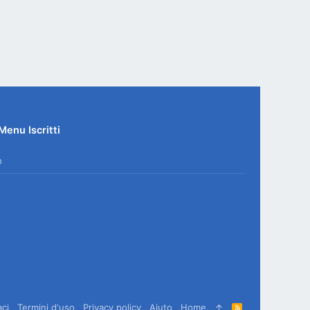
Menu Iscritti
n
aci
Termini d'uso
Privacy policy
Aiuto
Home
R