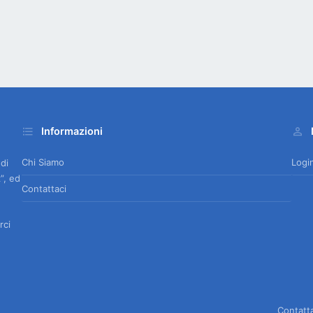
Informazioni
Chi Siamo
Logi
 di
”, ed
Contattaci
rci
Contatt