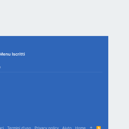
Menu Iscritti
n
aci
Termini d'uso
Privacy policy
Aiuto
Home
R