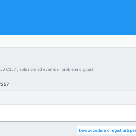
S C257 , soluzioni ad eventuali problemi o guasti.
C257
Devi accedere o registrarti per